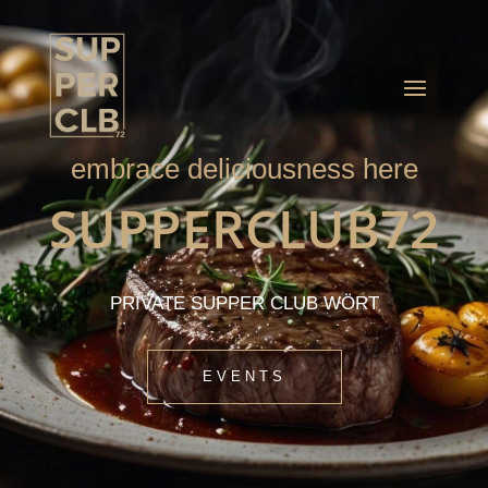
embrace deliciousness here
SUPPERCLUB72
PRIVATE SUPPER CLUB WÖRT
EVENTS